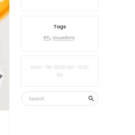
Tags
BTL
Licuadora
MON - FRI: 09:00 AM - 10:00
PM