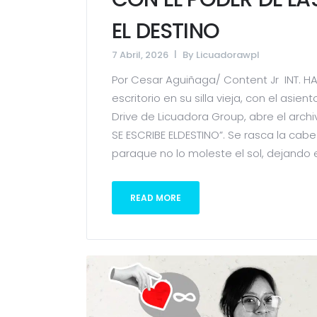
EL DESTINO
7 Abril, 2026
By
Licuadorawpl
Por Cesar Aguiñaga/ Content Jr INT. H
escritorio en su silla vieja, con el asien
Drive de Licuadora Group, abre el arc
SE ESCRIBE ELDESTINO”. Se rasca la cabez
paraque no lo moleste el sol, dejando e
READ MORE