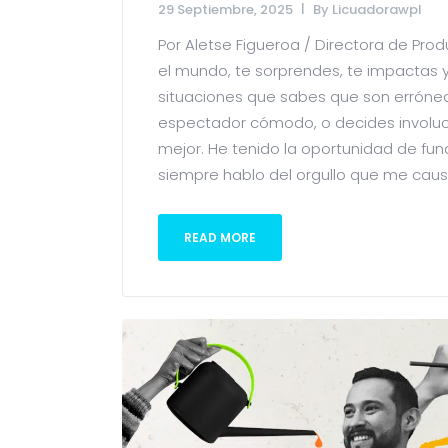
29 Septiembre, 2025
By
Licuadorawpl
Por Aletse Figueroa / Directora de Pro
el mundo, te sorprendes, te impactas y 
situaciones que sabes que son errónea
espectador cómodo, o decides involucr
mejor. He tenido la oportunidad de fund
siempre hablo del orgullo que me caus
READ MORE