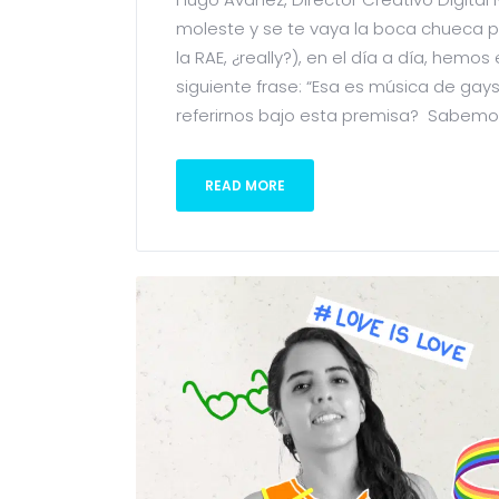
moleste y se te vaya la boca chueca p
la RAE, ¿really?), en el día a día, hem
siguiente frase: “Esa es música de gay
referirnos bajo esta premisa? Sabemos
READ MORE