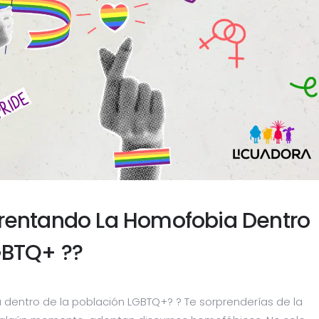
Enfrentando La Homofobia Dentro
GBTQ+ ??
a dentro de la población LGBTQ+? ? Te sorprenderías de la