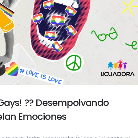
Gays! ?? Desempolvando
elan Emociones
No mientas, todas, todos y todes (sí, con la “e” aunque te