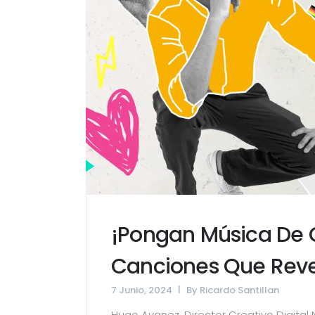
¡Pongan Música De 
Canciones Que Rev
7 Junio, 2024
By
Ricardo Santillan
Hugo Avanez, Director Creativo Digital 