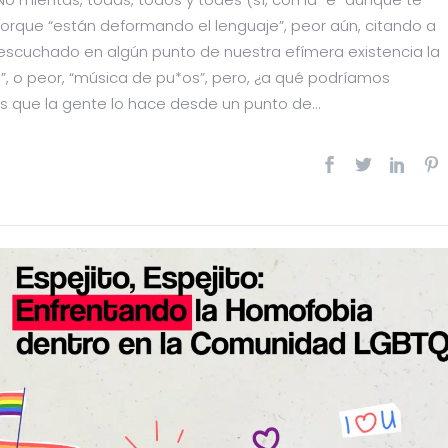
orque “están deformando el lenguaje”, peor aún, citando a
os escuchado en algún punto de nuestra efímera existencia la
s”, o peor, “música de pu*os”, pero, ¿a qué podríamos
 que la gente lo hace desde un punto de...