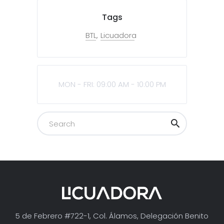
Tags
BTL
Licuadora
MON - FRI: 09:00 AM - 10:00 PM
5 de Febrero #722-1, Col. Álamos, Delegación Benito