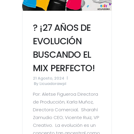
? ¡27 AÑOS DE
EVOLUCIÓN
BUSCANDO EL
MIX PERFECTO!
21 Agosto, 2024
By
Licuadorawpl
Por: Aletse Figueroa Directora
de Producción; Karla Muñoz,
Directora Comercial; Sharahí
Zamudio CEO; Vicente Ruiz, VP
Creativo. La evolución es un
concepto tan ancestral como