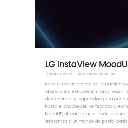
LG InstaView MoodU
11 Marzo, 2025
By
Ricardo Santillan
Reto: Crear un evento de lanzamiento e
objetivo era establecer una conexión tot
destacando su capacidad para adapta
hasta el anochecer. Perfect Mix: Cream
MoodUP, utilizando luces neón, escenar
asistentes a un mundo de posibilidade