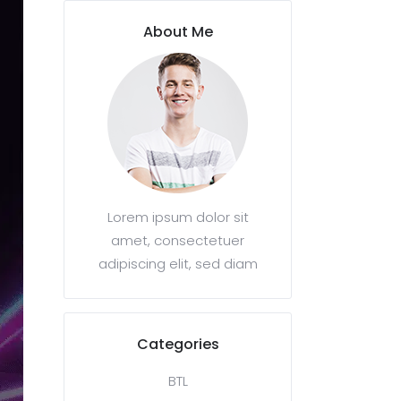
About Me
Lorem ipsum dolor sit
amet, consectetuer
adipiscing elit, sed diam
Categories
BTL