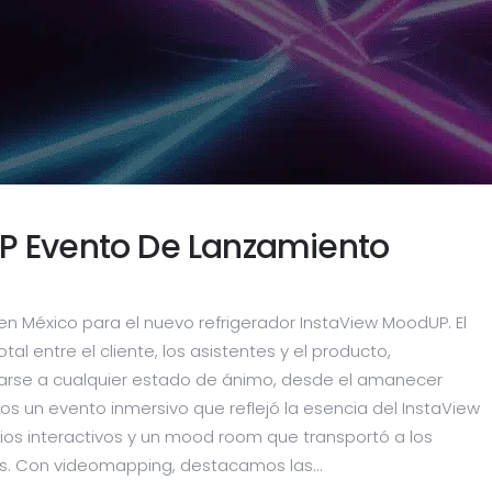
P Evento De Lanzamiento
n México para el nuevo refrigerador InstaView MoodUP. El
al entre el cliente, los asistentes y el producto,
rse a cualquier estado de ánimo, desde el amanecer
os un evento inmersivo que reflejó la esencia del InstaView
ios interactivos y un mood room que transportó a los
s. Con videomapping, destacamos las...