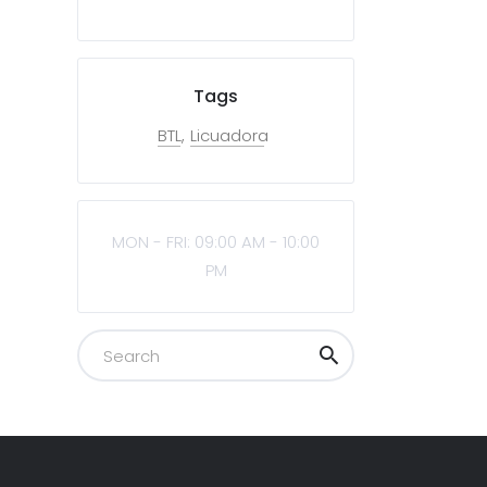
Tags
BTL
Licuadora
MON - FRI: 09:00 AM - 10:00
PM