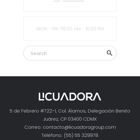
MON - FRI: 09:00 AM - 10:00 PM
5 de Febrero #722-1, Col. Álamos, Delegación Benito
Juárez, CP 03400 CDMX
Correo:
contacto@licuadoragroup.com
Teléfono: (55) 55 329978