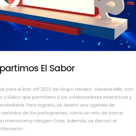
partimos El Sabor
ial para el kick-off 2022 de Grupo Herdez- General Mills, con
co y lúdico que permitiera a los colaboradores interactuar y
nolvidable. Para lograrlo, se diseñó una agenda de
 sentidos de los participantes, como un reto de barras
 y un memorama Häagen-Dazs. Además, se decoró el
recieron...