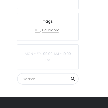
Tags
BTL
Licuadora
MON - FRI: 09:00 AM - 10:00
PM