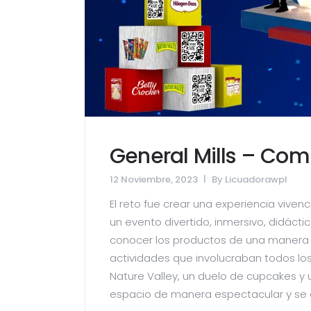
General Mills – Com
12 Noviembre, 2023
By
Licuadorawpl
El reto fue crear una experiencia vivenc
un evento divertido, inmersivo, didácti
conocer los productos de una manera i
actividades que involucraban todos los
Nature Valley, un duelo de cupcakes
espacio de manera espectacular y se of