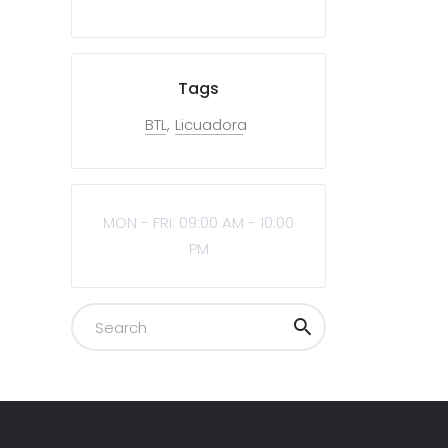
Tags
BTL
Licuadora
MON - FRI: 09:00 AM - 10:00
PM