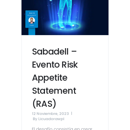
Sabadell –
Evento Risk
Appetite
Statement
(RAS)
12 Noviembre, 2023
By
Licuadorawpl
El desafío consistía en crear