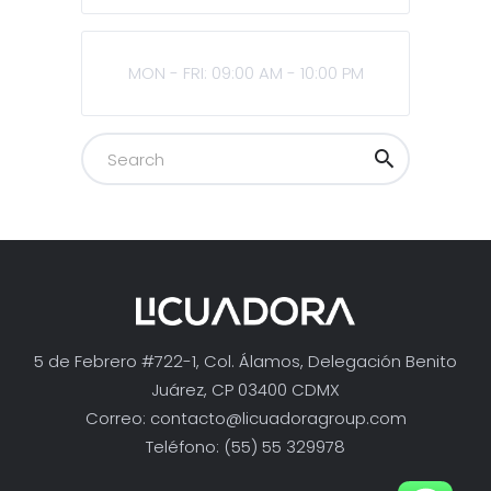
MON - FRI: 09:00 AM - 10:00 PM
5 de Febrero #722-1, Col. Álamos, Delegación Benito
Juárez, CP 03400 CDMX
Correo:
contacto@licuadoragroup.com
Teléfono: (55) 55 329978