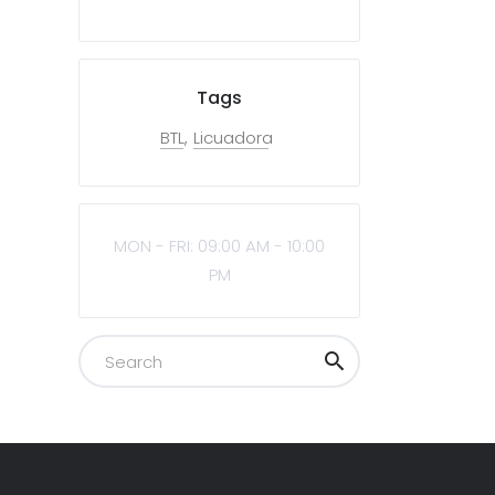
Tags
BTL
Licuadora
MON - FRI: 09:00 AM - 10:00
PM