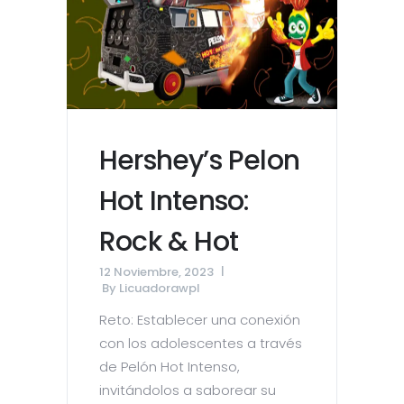
Hershey’s Pelon
Hot Intenso:
Rock & Hot
12 Noviembre, 2023
By
Licuadorawpl
Reto: Establecer una conexión
con los adolescentes a través
de Pelón Hot Intenso,
invitándolos a saborear su