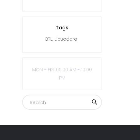
Tags
BTL
Licuadora
MON - FRI: 09:00 AM - 10:00
PM