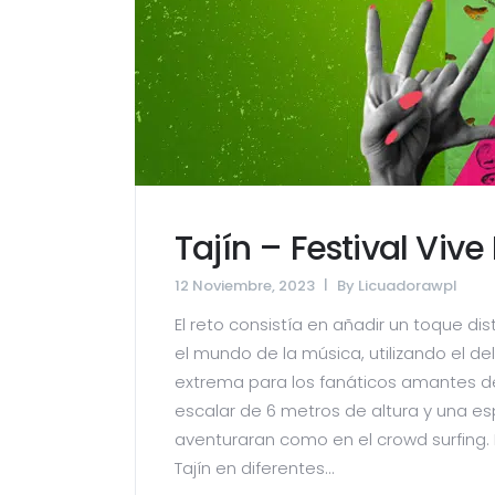
Tajín – Festival Vive
12 Noviembre, 2023
By
Licuadorawpl
El reto consistía en añadir un toque dis
el mundo de la música, utilizando el del
extrema para los fanáticos amantes de
escalar de 6 metros de altura y una e
aventuraran como en el crowd surfing
Tajín en diferentes...