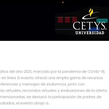
afíos del año 2021, marcado por la pandemia de COVID-19,
 en línea. El evento ofreció una amplia gama de recursos
conferencias y mensajes de exalumnos, junto con
s virtuales, recorridos virtuales y evaluaciones de la oferta
encionadas, se destacó la participación de padres de
ltados, el evento atrajo a...