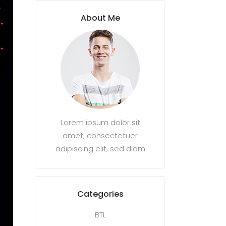
About Me
Lorem ipsum dolor sit
amet, consectetuer
adipiscing elit, sed diam
Categories
BTL