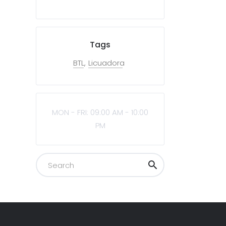
Tags
BTL
Licuadora
MON - FRI: 09:00 AM - 10:00
PM