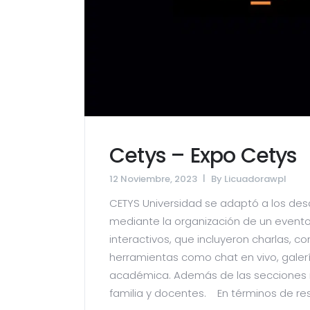
Cetys – Expo Cetys
12 Noviembre, 2023
By
Licuadorawpl
CETYS Universidad se adaptó a los des
mediante la organización de un evento
interactivos, que incluyeron charlas, 
herramientas como chat en vivo, galería
académica. Además de las secciones m
familia y docentes. En términos de resu