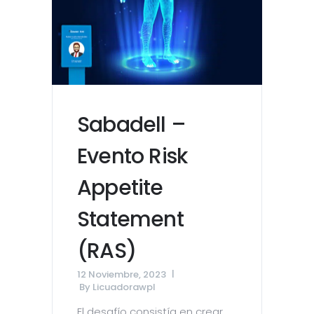
Sabadell –
Evento Risk
Appetite
Statement
(RAS)
12 Noviembre, 2023
By
Licuadorawpl
El desafío consistía en crear