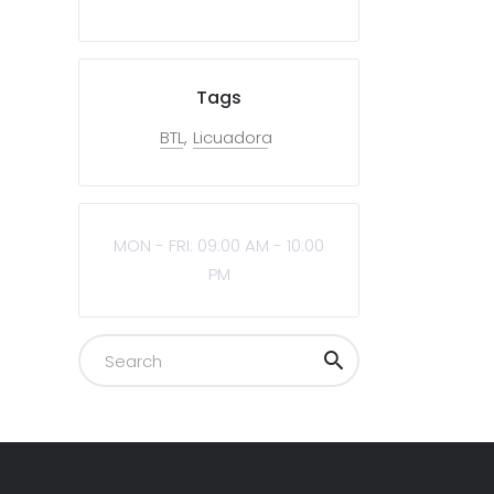
Tags
BTL
Licuadora
MON - FRI: 09:00 AM - 10:00
PM