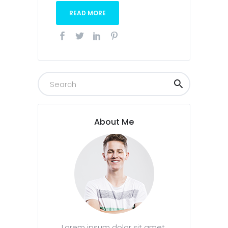
READ MORE
About Me
Lorem ipsum dolor sit amet,