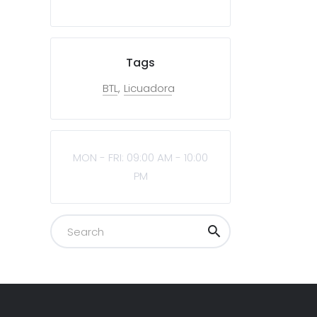
Tags
BTL
Licuadora
MON - FRI: 09:00 AM - 10:00
PM