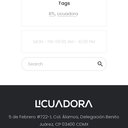
Tags
BTL
Licuadora
MON - FRI: 09:00 AM - 10:00 PM
5 de Febrero #722-1, Col. Álamos, Delegación Benito
Juárez, CP 03400 CDMX