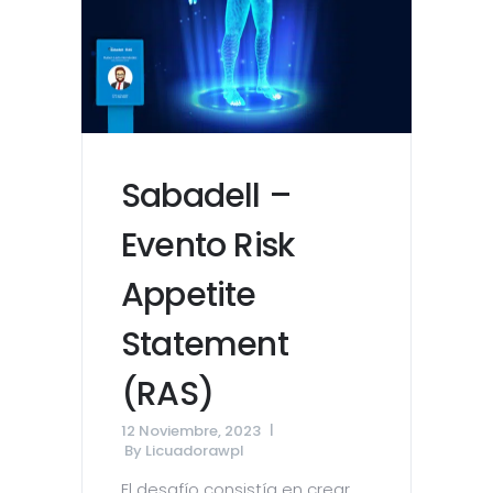
Sabadell –
Evento Risk
Appetite
Statement
(RAS)
12 Noviembre, 2023
By
Licuadorawpl
El desafío consistía en crear