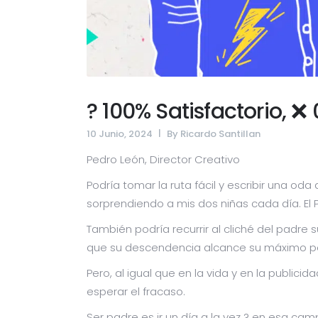
? 100% Satisfactorio,
10 Junio, 2024
By
Ricardo Santillan
Pedro León, Director Creativo
Podría tomar la ruta fácil y escribir una o
sorprendiendo a mis dos niñas cada día. El P
También podría recurrir al cliché del padre 
que su descendencia alcance su máximo potenc
Pero, al igual que en la vida y en la public
esperar el fracaso.
Ser padre es ir un día a la vez ? en esa ca