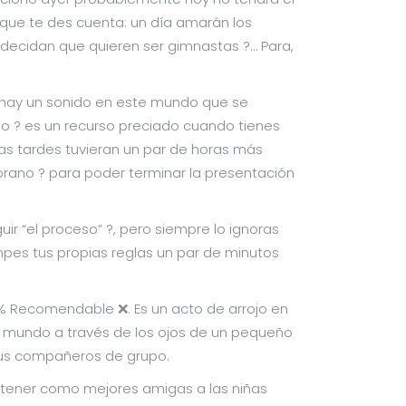
 que te des cuenta: un día amarán los
 decidan que quieren ser gimnastas ?… Para,
o hay un sonido en este mundo que se
cio ? es un recurso preciado cuando tienes
las tardes tuvieran un par de horas más
prano ? para poder terminar la presentación
uir “el proceso” ?, pero siempre lo ignoras
rompes tus propias reglas un par de minutos
0% Recomendable ❌. Es un acto de arrojo en
 mundo a través de los ojos de un pequeño
 sus compañeros de grupo.
r tener como mejores amigas a las niñas