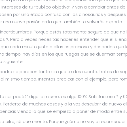
intereses de tu “público objetivo” ? van a cambiar antes de
z pasen por una etapa confusa con los dinosaurios y después
r una nueva pasión en la que también te volverás experto.
s incertidumbres. Porque estás totalmente seguro de que n
ijas ?. Pero a veces necesitas hacerles entender que el silen
 que cada minuto junto a ellas es precioso y desearías que 
ismo tiempo, hay días en los que ruegas que se duerman tem
a siguiente.
del padre se parecen tanto sin que te des cuenta: tratas de seg
peor al mismo tiempo. Intentas predicar con el ejemplo, pero 
ser papá?” digo lo mismo: es algo 100% Satisfactorio ? y 
Perderte de muchas cosas y a la vez descubrir de nuevo el
 tendencias viendo lo que se empieza a poner de moda entre
esa cifra, sé que miento. Porque ¿cómo no voy a recomenda