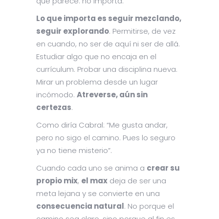
que parece: no importa.
Lo que importa es seguir mezclando,
seguir explorando
. Permitirse, de vez
en cuando, no ser de aquí ni ser de allá.
Estudiar algo que no encaja en el
currículum. Probar una disciplina nueva.
Mirar un problema desde un lugar
incómodo.
Atreverse, aún sin
certezas
.
Como diría Cabral: “Me gusta andar,
pero no sigo el camino. Pues lo seguro
ya no tiene misterio”.
Cuando cada uno se anima a
crear su
propio mix
,
el max
deja de ser una
meta lejana y se convierte en una
consecuencia natural
. No porque el
camino sea claro, sino porque al fin es