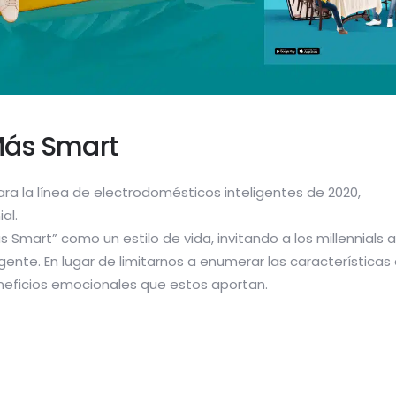
Más Smart
ara la línea de electrodomésticos inteligentes de 2020,
al.
Smart” como un estilo de vida, invitando a los millennials a
ligente. En lugar de limitarnos a enumerar las características
neficios emocionales que estos aportan.