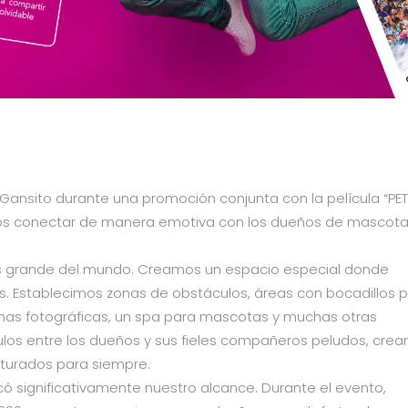
Gansito durante una promoción conjunta con la película “PET
mos conectar de manera emotiva con los dueños de mascot
más grande del mundo. Creamos un espacio especial donde
. Establecimos zonas de obstáculos, áreas con bocadillos 
binas fotográficas, un spa para mascotas y muchas otras
ulos entre los dueños y sus fieles compañeros peludos, cre
urados para siempre.
ó significativamente nuestro alcance. Durante el evento,