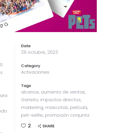
Date
29 octubre, 2023
S:
Category
Activaciones
as
Tags
alcance, aumento de ventas,
para
Gansito, impactos directos,
marketing, mascotas, película,
ando
pet-selfie, promoción conjunta
2
SHARE