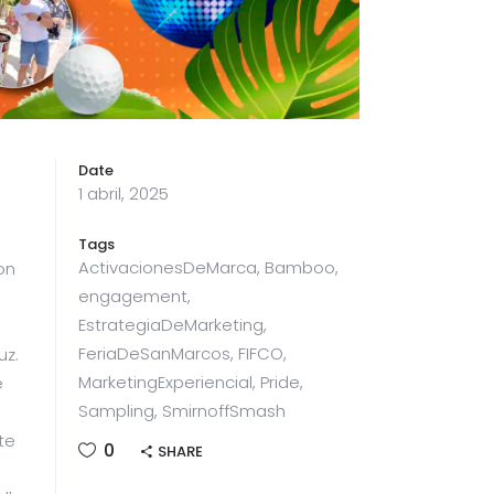
Date
1 abril, 2025
Tags
ActivacionesDeMarca, Bamboo,
on
engagement,
EstrategiaDeMarketing,
FeriaDeSanMarcos, FIFCO,
uz.
MarketingExperiencial, Pride,
e
Sampling, SmirnoffSmash
te
0
SHARE