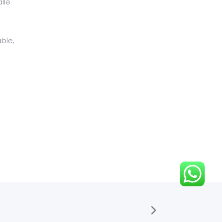
lle
ble,