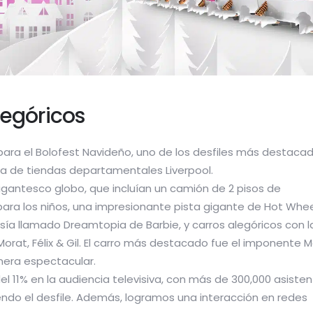
legóricos
s para el Bolofest Navideño, uno de los desfiles más destaca
na de tiendas departamentales Liverpool.
gigantesco globo, que incluían un camión de 2 pisos de
ara los niños, una impresionante pista gigante de Hot Whe
a llamado Dreamtopia de Barbie, y carros alegóricos con l
orat, Félix & Gil. El carro más destacado fue el imponente 
anera espectacular.
11% en la audiencia televisiva, con más de 300,000 asiste
iendo el desfile. Además, logramos una interacción en redes